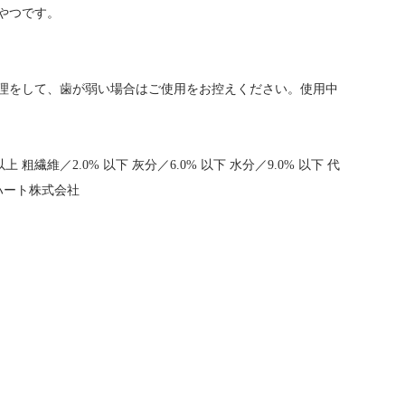
やつです。
理をして、歯が弱い場合はご使用をお控えください。使用中
繊維／2.0% 以下 灰分／6.0% 以下 水分／9.0% 以下 代
ドハート株式会社