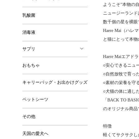
ようこそ“本物の自
ニュージーランド
乳酸菌
数千個の星を裸眼
Haere Ma
消毒液
と猫にとって本物
サプリ
Haere Maiエ
おもちゃ
○安心できるニュ
○自然放牧で育っ
キャリーバッグ・お出かけグッズ
○素材の栄養を守
○犬猫の体に適し
ペットシーツ
「BACK TO 
のオリジナル商品
その他
特徴
天国の愛犬へ
軽くてサクサクし