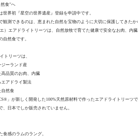
然食”へ
は世界初『星空の世界遺産』登録を申請中です。
で観測できるのは、恵まれた自然を宝物のように大切に保護してきたか
i（ハレマエ）エアドライトリーツは、自然放牧で育てた健康で安全なお肉、
の自然食です。
アドライトリーツは、
ージーランド産
た高品質のお肉、内臓
るエアドライ製法
た自然食
BASICS®」が新しく開発した100%天然原材料で作ったエアドライト
で、日本でしか販売されていません。
た食感のラムのラング。