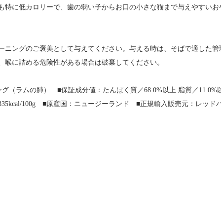
も特に低カロリーで、歯の弱い子からお口の小さな猫まで与えやすいお
ーニングのご褒美として与えてください。与える時は、そばで適した管
、喉に詰める危険性がある場合は破棄してください。
（ラムの肺） ■保証成分値：たんぱく質／68.0%以上 脂質／11.0%以上 粗
35kcal/100g ■原産国：ニュージーランド ■正規輸入販売元：レッ