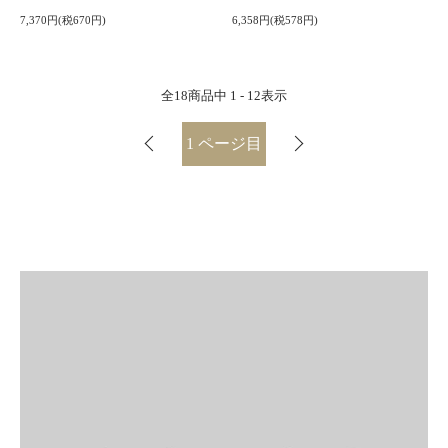
7,370円(税670円)
6,358円(税578円)
全
18
商品中
1 - 12
表示
1
ページ目